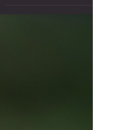
à Aubazine.
Chères golfeuses et chers golfeurs, Nous vous
transmettons un message d'Alain VIAUD,
capitaine de l'équipe senior messieurs, suite à
leur...