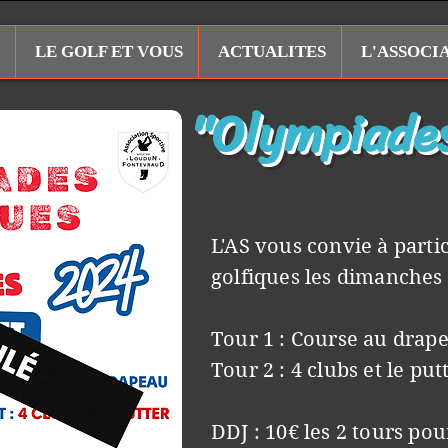
LE GOLF ET VOUS
ACTUALITES
L'ASSOCI
"Olympiades
L'AS vous convie à part
golfiques les dimanches 
Tour 1 : Course au drap
Tour 2 : 4 clubs et le put
DDJ : 10€ les 2 tours po