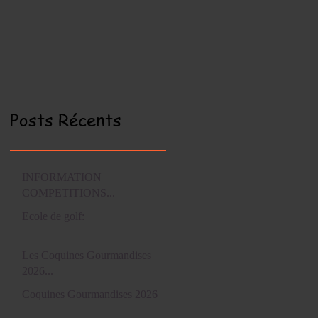
Posts Récents
INFORMATION
COMPETITIONS...
Ecole de golf:
Les Coquines Gourmandises
2026...
Coquines Gourmandises 2026