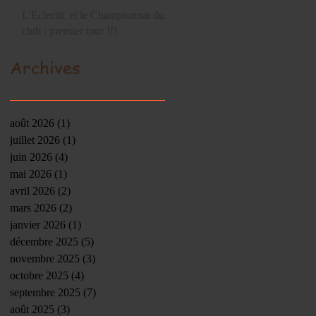
L'Eclectic et le Championnat du
club : premier tour !!!
Archives
août 2026
(1)
1 post
juillet 2026
(1)
1 post
juin 2026
(4)
4 posts
mai 2026
(1)
1 post
avril 2026
(2)
2 posts
mars 2026
(2)
2 posts
janvier 2026
(1)
1 post
décembre 2025
(5)
5 posts
novembre 2025
(3)
3 posts
octobre 2025
(4)
4 posts
septembre 2025
(7)
7 posts
août 2025
(3)
3 posts