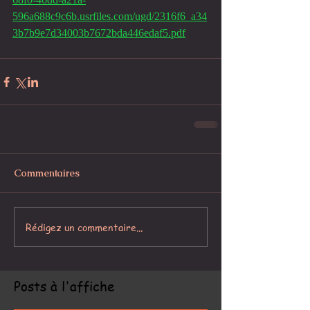
596a688c9c6b.usrfiles.com/ugd/2316f6_a34
3b7b9e7d34003b7672bda446edaf5.pdf
Commentaires
Rédigez un commentaire...
Posts à l'affiche