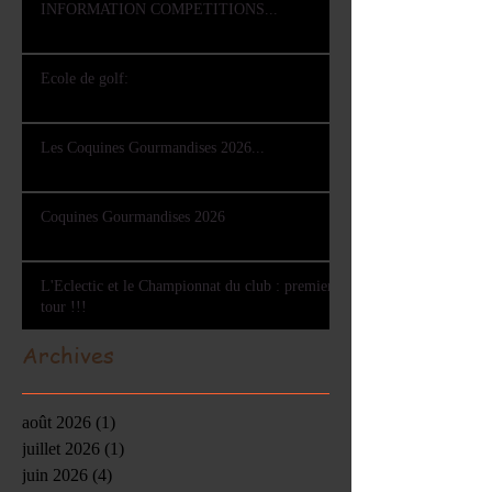
INFORMATION COMPETITIONS...
Ecole de golf:
Les Coquines Gourmandises 2026...
Coquines Gourmandises 2026
L'Eclectic et le Championnat du club : premier
tour !!!
Archives
août 2026
(1)
1 post
juillet 2026
(1)
1 post
juin 2026
(4)
4 posts