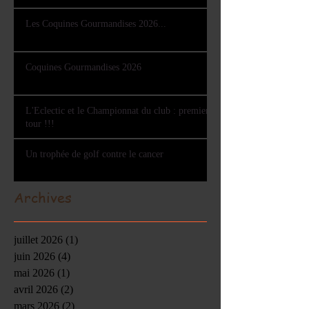
Les Coquines Gourmandises 2026...
Coquines Gourmandises 2026
L'Eclectic et le Championnat du club : premier
tour !!!
Un trophée de golf contre le cancer
Archives
juillet 2026
(1)
1 post
juin 2026
(4)
4 posts
mai 2026
(1)
1 post
avril 2026
(2)
2 posts
mars 2026
(2)
2 posts