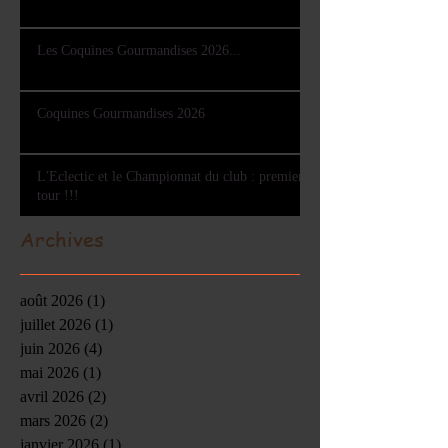
Les Coquines Gourmandises 2026...
Coquines Gourmandises 2026
L'Eclectic et le Championnat du club : premier
tour !!!
Archives
août 2026
(1)
1 post
juillet 2026
(1)
1 post
juin 2026
(4)
4 posts
mai 2026
(1)
1 post
avril 2026
(2)
2 posts
mars 2026
(2)
2 posts
janvier 2026
(1)
1 post