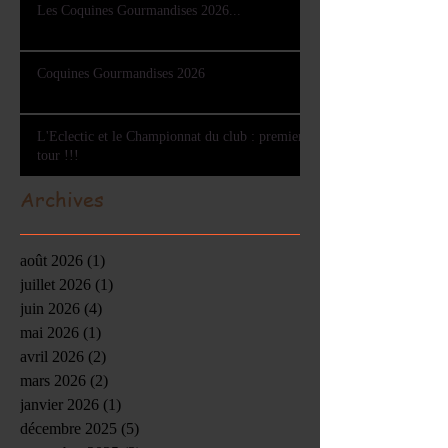
Les Coquines Gourmandises 2026...
Coquines Gourmandises 2026
L'Eclectic et le Championnat du club : premier
tour !!!
Archives
août 2026
(1)
1 post
juillet 2026
(1)
1 post
juin 2026
(4)
4 posts
mai 2026
(1)
1 post
avril 2026
(2)
2 posts
mars 2026
(2)
2 posts
janvier 2026
(1)
1 post
décembre 2025
(5)
5 posts