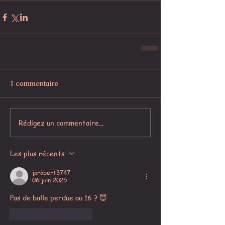
1 commentaire
Rédigez un commentaire...
Les plus récents
jprobert3747
06 juin 2025
Pas de balle perdue au 16 ? 😇
J'aime
Répondre