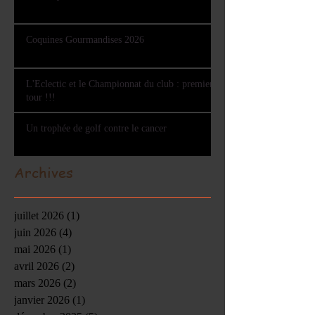
Coquines Gourmandises 2026
L'Eclectic et le Championnat du club : premier
tour !!!
Un trophée de golf contre le cancer
Archives
juillet 2026
(1)
1 post
juin 2026
(4)
4 posts
mai 2026
(1)
1 post
avril 2026
(2)
2 posts
mars 2026
(2)
2 posts
janvier 2026
(1)
1 post