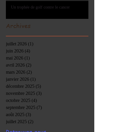
Un trophée de golf contre le cancer
Archives
juillet 2026
(1)
1 post
juin 2026
(4)
4 posts
mai 2026
(1)
1 post
avril 2026
(2)
2 posts
mars 2026
(2)
2 posts
janvier 2026
(1)
1 post
décembre 2025
(5)
5 posts
novembre 2025
(3)
3 posts
octobre 2025
(4)
4 posts
septembre 2025
(7)
7 posts
août 2025
(3)
3 posts
juillet 2025
(2)
2 posts