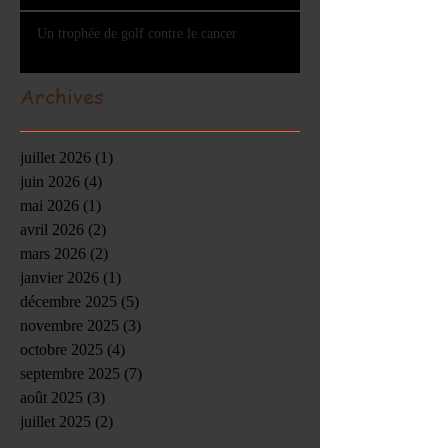
Un trophée de golf contre le cancer
Archives
juillet 2026
(1)
1 post
juin 2026
(4)
4 posts
mai 2026
(1)
1 post
avril 2026
(2)
2 posts
mars 2026
(2)
2 posts
janvier 2026
(1)
1 post
décembre 2025
(5)
5 posts
novembre 2025
(3)
3 posts
octobre 2025
(4)
4 posts
septembre 2025
(7)
7 posts
août 2025
(3)
3 posts
juillet 2025
(2)
2 posts